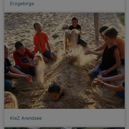
Erzgebirge
KieZ Arendsee