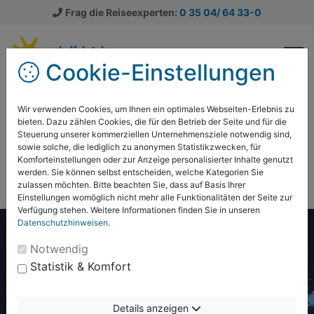
Frag die Reiseexperten:
0 35 04/ 64 33-0
Cookie-Einstellungen
Klassenfahrten
Klassenfahrten Ratgeber
Während der Reise
Die besten Gruselgeschichten auf der Klassenfahrt erzählen
Wir verwenden Cookies, um Ihnen ein optimales Webseiten-Erlebnis zu
bieten. Dazu zählen Cookies, die für den Betrieb der Seite und für die
Steuerung unserer kommerziellen Unternehmensziele notwendig sind,
Die besten Gruselgeschichten
sowie solche, die lediglich zu anonymen Statistikzwecken, für
auf der Klassenfahrt erzählen
Komforteinstellungen oder zur Anzeige personalisierter Inhalte genutzt
werden. Sie können selbst entscheiden, welche Kategorien Sie
zulassen möchten. Bitte beachten Sie, dass auf Basis Ihrer
Einstellungen womöglich nicht mehr alle Funktionalitäten der Seite zur
Verfügung stehen. Weitere Informationen finden Sie in unseren
Datenschutzhinweisen
.
Notwendig
Statistik & Komfort
Details anzeigen