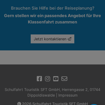
weißhaarige Mann und die Mutprobe. Im
Brauchen Sie Hilfe bei der Reiseplanung?
Englischen sind folgende Gruselgeschichten sehr
Gern stellen wir ein passendes Angebot für Ihre
beliebt: The Legend of Sleepy Hollow, The Diary
of Mr. Poynter und The Tell-tale Heart.
Klassenfahrt zusammen
Jetzt kontaktieren
Schulfahrt Touristik SFT GmbH, Herrengasse 2, 01744
Dippoldiswalde |
Impressum
2026 Schulfahrt Touristik SFT GmbH