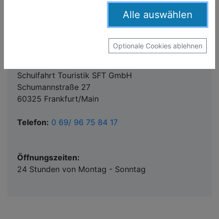
Öffnungszeiten:
Montag - Donnerstag 07:00 bis 18:00 Uhr
Alle auswählen
Freitag: 07:00 bis 17:00 Uhr
Optionale Cookies ablehnen
Servicetelefon Frankfurt/Main
Schulfahrt Touristik SFT GmbH
Schumannstraße 27
60325 Frankfurt/Main
Telefon:
0 69/ 96 75 84 17
Öffnungszeiten:
24 Stunden von Montag - Sonntag