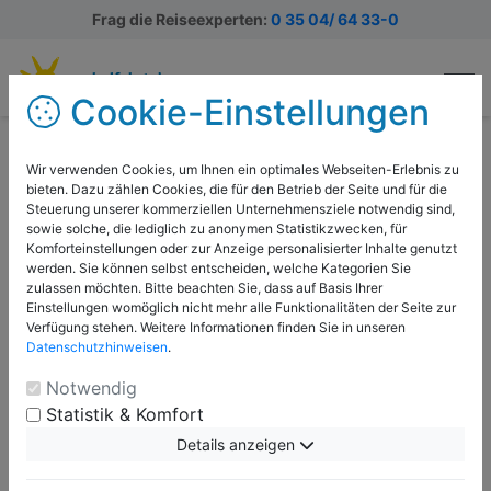
Frag die Reiseexperten:
0 35 04/ 64 33-0
Cookie-Einstellungen
Ihr Kontakt zu Nicole
Wir verwenden Cookies, um Ihnen ein optimales Webseiten-Erlebnis zu
bieten. Dazu zählen Cookies, die für den Betrieb der Seite und für die
Schoenherr
Steuerung unserer kommerziellen Unternehmensziele notwendig sind,
sowie solche, die lediglich zu anonymen Statistikzwecken, für
Komforteinstellungen oder zur Anzeige personalisierter Inhalte genutzt
Hauptsitz & Buchungszentrale
werden. Sie können selbst entscheiden, welche Kategorien Sie
zulassen möchten. Bitte beachten Sie, dass auf Basis Ihrer
Schulfahrt Touristik SFT GmbH
Einstellungen womöglich nicht mehr alle Funktionalitäten der Seite zur
Verfügung stehen. Weitere Informationen finden Sie in unseren
Herrengasse 2
Datenschutzhinweisen
.
01744 Dippoldiswalde
Notwendig
Telefon:
Statistik & Komfort
03504/ 6433-26
Telefax:
03504 6433-7719
Details anzeigen