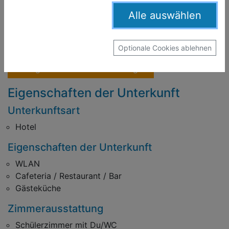
Alle auswählen
Das
Meininger Fira Gran Via Barcelona
finden Sie bei
uns unter
Klassenfahrt Barcelona
in
Spanien
.
Optionale Cookies ablehnen
Programme und Preise anzeigen
Eigenschaften der Unterkunft
Unterkunftsart
Hotel
Eigenschaften der Unterkunft
WLAN
Cafeteria / Restaurant / Bar
Gästeküche
Zimmerausstattung
Schülerzimmer mit Du/WC