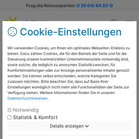
Frag die Reiseexperten:
0 35 04/ 64 33-0
Cookie-Einstellungen
Meininger Fira Gran Via
Wir verwenden Cookies, um Ihnen ein optimales Webseiten-Erlebnis zu
Barcelona
bieten. Dazu zählen Cookies, die für den Betrieb der Seite und für die
Steuerung unserer kommerziellen Unternehmensziele notwendig sind,
Das Meininger Hotel Barcelona Fira Gran Via liegt in
sowie solche, die lediglich zu anonymen Statistikzwecken, für
Komforteinstellungen oder zur Anzeige personalisierter Inhalte genutzt
L’Hospitalet de Llobregat, direkt an der Gran Via und
werden. Sie können selbst entscheiden, welche Kategorien Sie
nur wenige Schritte von der Fira de Barcelona Gran
zulassen möchten. Bitte beachten Sie, dass auf Basis Ihrer
Via, einem der größten Event-Locations Europas. Die
Einstellungen womöglich nicht mehr alle Funktionalitäten der Seite zur
Verfügung stehen. Weitere Informationen finden Sie in unseren
nächste U-Bahn-Station befindet sich 2 Minuten
Datenschutzhinweisen
.
fußläufig entfernt. In allen Bereichen ist schnelles und
kostenloses W-LAN verfügbar. Neben einer Bar und
Notwendig
einer Lounge verfügt das Meininger auch über einen
Statistik & Komfort
Gepäckraum. Die Mehrbettzimmer (max. 4 Betten) sind
Details anzeigen
mit Du/WC ausgestattet, Betreuer erhalten separate
Zimmer mit Du/WC.