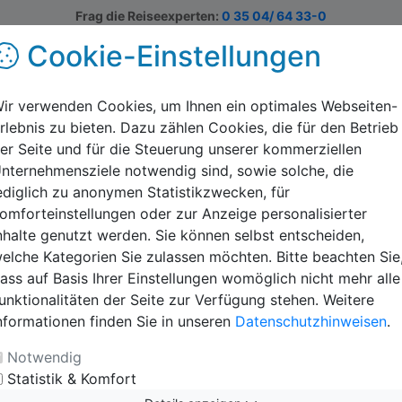
Frag die Reiseexperten:
0 35 04/ 64 33-0
Cookie-Einstellungen
Europa & Welt
Informieren
Ratgeber
S
ir verwenden Cookies, um Ihnen ein optimales Webseiten-
rlebnis zu bieten. Dazu zählen Cookies, die für den Betrieb
er Seite und für die Steuerung unserer kommerziellen
ahmsee
nternehmensziele notwendig sind, sowie solche, die
ediglich zu anonymen Statistikzwecken, für
ch Ihre Unterkunft. Von festen Steinhäusern bis hin zu
omforteinstellungen oder zur Anzeige personalisierter
glichkeiten. Alle verfügen über einen Gruppenraum,
nhalte genutzt werden. Sie können selbst entscheiden,
rkünfte können natürlich die Badestelle direkt am See,
elche Kategorien Sie zulassen möchten. Bitte beachten Sie
 Je nach Unterkunft stehen auch noch
ass auf Basis Ihrer Einstellungen womöglich nicht mehr alle
sketballkorb zur Nutzung zur Verfügung. Direkt auf dem
unktionalitäten der Seite zur Verfügung stehen. Weitere
 wie Klettern oder Floßbau angeboten. Die
nformationen finden Sie in unseren
Datenschutzhinweisen
.
mit 8-9 Betten statt. Für jede Unterkunft stehen
rhlaten 1-2 Bettzimmer und eigene Sanitäranlagen.
Notwendig
Statistik & Komfort