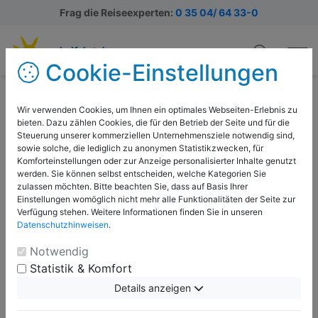
Frag die Reiseexperten:
0 35 04/ 64 33-0
Cookie-Einstellungen
Clink i Lar Hostel
Wir verwenden Cookies, um Ihnen ein optimales Webseiten-Erlebnis zu
Dieses moderne Hostel überzeugt durch seine
bieten. Dazu zählen Cookies, die für den Betrieb der Seite und für die
Steuerung unserer kommerziellen Unternehmensziele notwendig sind,
hervorragende Lage im Herzen von Dublin, nur wenige
sowie solche, die lediglich zu anonymen Statistikzwecken, für
Gehminuten von bekannten Sehenswürdigkeiten wie
Komforteinstellungen oder zur Anzeige personalisierter Inhalte genutzt
dem Temple Bar Viertel, dem Trinity College und der
werden. Sie können selbst entscheiden, welche Kategorien Sie
zulassen möchten. Bitte beachten Sie, dass auf Basis Ihrer
O’Connell Street entfernt. Die Unterbringung erfolgt in
Einstellungen womöglich nicht mehr alle Funktionalitäten der Seite zur
modernen eingerichteten Einzel- , Doppel, &
Verfügung stehen. Weitere Informationen finden Sie in unseren
Mehrbettzimmern mit eigenen Du/Wc Einzel- oder
Datenschutzhinweisen
.
Doppelzimmer. Das Hostel bietet zudem eine 24-
Notwendig
Stunden-Rezeption, kostenfreies WLAN sowie
Statistik & Komfort
Gemeinschaftsbereiche, die sich gut für Gruppen
Details anzeigen
eignen.