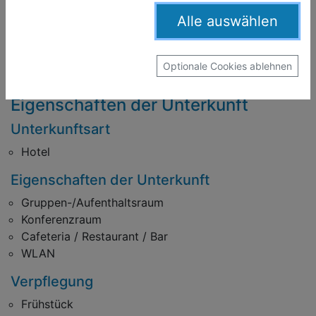
Das
Clink i Lar Hostel
finden Sie bei uns unter
Alle auswählen
Klassenfahrt Dublin
in
Irland
.
Optionale Cookies ablehnen
Programme und Preise anzeigen
Eigenschaften der Unterkunft
Unterkunftsart
Hotel
Eigenschaften der Unterkunft
Gruppen-/Aufenthaltsraum
Konferenzraum
Cafeteria / Restaurant / Bar
WLAN
Verpflegung
Frühstück