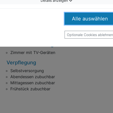
Details anzeigen
Alle auswählen
unft
Optionale Cookies ablehnen
Zimmerausstattung
Zimmer mit TV-Geräten
Verpflegung
Selbstversorgung
Abendessen zubuchbar
Mittagessen zubuchbar
Frühstück zubuchbar