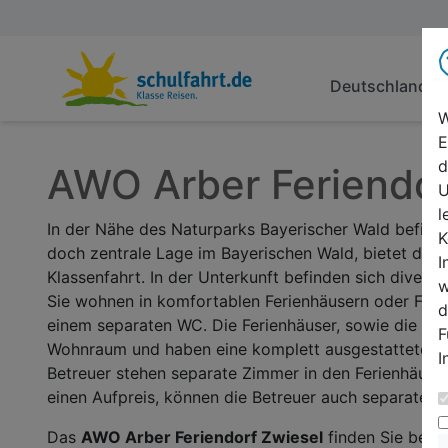
Deutschland
W
E
d
AWO Arber Feriendor
U
l
In der Nähe des Naturparks Bayerischer Wald befinde
K
doch zentrale Lage im Bayerischen Wald, bietet dies
I
Klassenfahrt. In der Unterkunft befinden sich diverse
w
Sie wohnen in komfortablen Ferienhäusern oder Fe
d
einem separaten WC. Die Ferienhäuser, sowie die F
F
Wohnraum und haben eine komplett ausgestattete Küc
I
Betreuer stehen separate Zimmer in den Ferienhäuse
einen Aufpreis, können die Betreuer auch separate Un
Das
AWO Arber Feriendorf Zwiesel
finden Sie bei 