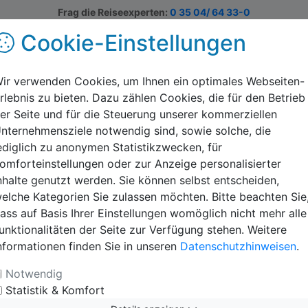
Frag die Reiseexperten:
0 35 04/ 64 33-0
Cookie-Einstellungen
Europa & Welt
Informieren
Ratgeber
S
ir verwenden Cookies, um Ihnen ein optimales Webseiten-
rlebnis zu bieten. Dazu zählen Cookies, die für den Betrieb
er Seite und für die Steuerung unserer kommerziellen
f Zwiesel
nternehmensziele notwendig sind, sowie solche, die
ediglich zu anonymen Statistikzwecken, für
t sich das AWO Feriendorf. Durch die ländliche aber
omforteinstellungen oder zur Anzeige personalisierter
e Unterkunft die beste Ausgangslage für Ihre
nhalte genutzt werden. Sie können selbst entscheiden,
 Freitzeitmöglichkeiten wie einen Spiel- und Bolzplatz.
elche Kategorien Sie zulassen möchten. Bitte beachten Sie
rienwohnungen mit einem Badezimmer mit DU/WC und
ass auf Basis Ihrer Einstellungen womöglich nicht mehr alle
erienwohnungen verfügen über 2 Schlafzimmer und einen
unktionalitäten der Seite zur Verfügung stehen. Weitere
he, sowie einen Balkon oder eine Terasse. Für die
nformationen finden Sie in unseren
Datenschutzhinweisen
.
rn / Ferienwohnungen der Schüler zur Verfügung. Gegen
terkünfte erhalten.
Notwendig
Statistik & Komfort
uns unter
Klassenfahrt Bayerischer Wald