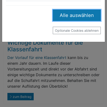
behalten. Nutzen Sie unsere Planungshilfe für
einen reibungslosen Ablauf!
Alle auswählen
zum Beitrag
Optionale Cookies ablehnen
Wichtige Dokumente für die
Klassenfahrt
Der Vorlauf für eine
Klassenfahrt
kann bis zu
einem Jahr dauern. Im Laufe dieser
Vorbereitungszeit und direkt vor der Abfahrt sind
einige wichtige Dokumente zu unterschreiben oder
auf die Schulfahrt mitzunehmen. Behalten Sie mit
unserer Auflistung den Überblick!
zum Beitrag