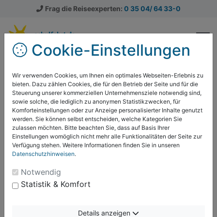
Frag die Reiseexperten:
0 35 04/ 64 33-0
Cookie-Einstellungen
Klassenfahrten
Klassenfahrten Ratgeber
Wir verwenden Cookies, um Ihnen ein optimales Webseiten-Erlebnis zu
bieten. Dazu zählen Cookies, die für den Betrieb der Seite und für die
Alle Beiträge zum Thema:
Steuerung unserer kommerziellen Unternehmensziele notwendig sind,
Nicht vergessen!
sowie solche, die lediglich zu anonymen Statistikzwecken, für
Komforteinstellungen oder zur Anzeige personalisierter Inhalte genutzt
werden. Sie können selbst entscheiden, welche Kategorien Sie
zulassen möchten. Bitte beachten Sie, dass auf Basis Ihrer
Einstellungen womöglich nicht mehr alle Funktionalitäten der Seite zur
Verfügung stehen. Weitere Informationen finden Sie in unseren
Klassenfahrt-Checkliste für
Datenschutzhinweisen
.
Lehrerinnen und Lehrer
Notwendig
Bei der Planung einer Klassenfahrt ist es schwierig,
Statistik & Komfort
den Überblick zu behalten. Eine Checkliste
unterstützt Lehrerinnen und Lehrer dabei, alle
Details anzeigen
wichtigen Termine und Aufgaben im Blick zu