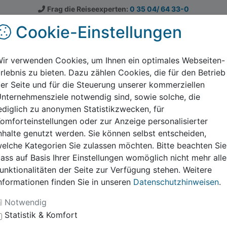
Frag die Reiseexperten:
0 35 04/ 64 33-0
Cookie-Einstellungen
emen
Feedback & Kontakt
Downloads
Klassenf
ir verwenden Cookies, um Ihnen ein optimales Webseiten-
rlebnis zu bieten. Dazu zählen Cookies, die für den Betrieb
er Seite und für die Steuerung unserer kommerziellen
nternehmensziele notwendig sind, sowie solche, die
Thema: Geschichte
ediglich zu anonymen Statistikzwecken, für
omforteinstellungen oder zur Anzeige personalisierter
nhalte genutzt werden. Sie können selbst entscheiden,
elche Kategorien Sie zulassen möchten. Bitte beachten Sie
ass auf Basis Ihrer Einstellungen womöglich nicht mehr alle
nfahrten – Infos für Lehrer 
unktionalitäten der Seite zur Verfügung stehen. Weitere
nformationen finden Sie in unseren
Datenschutzhinweisen
.
senfahrt
Notwendig
Statistik & Komfort