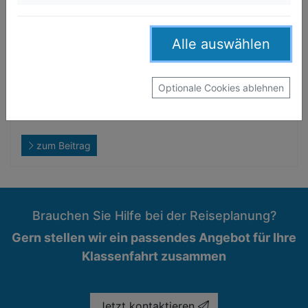
haben die Ausflüge Spaß gemacht? Lehrpersonen
sollten unbedingt das Feedback ihrer Schülerinnen
und Schüler nach einer Klassenfahrt einholen.
Alle auswählen
Dieser Prozess ist ein wichtiger Bestandteil des
Klassenfahrt-Erlebnisses und der
Nachbereitung
der Schulfahrt
. Es kann mit einem festen
Optionale Cookies ablehnen
Feedbackbogen gearbeitet werden oder die
Schulklasse schreibt einen Aufsatz.
zum Beitrag
Brauchen Sie Hilfe bei der Reiseplanung?
Gern stellen wir ein passendes Angebot für Ihre
Klassenfahrt zusammen
Jetzt kontaktieren