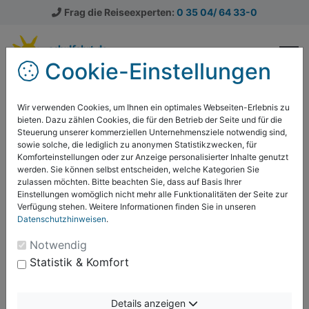
Frag die Reiseexperten:
0 35 04/ 64 33-0
Cookie-Einstellungen
Klassenfahrten
Klassenfahrten Ratgeber
Wir verwenden Cookies, um Ihnen ein optimales Webseiten-Erlebnis zu
bieten. Dazu zählen Cookies, die für den Betrieb der Seite und für die
Alle Beiträge zum Thema:
Steuerung unserer kommerziellen Unternehmensziele notwendig sind,
Bewertung der Klassenfahrt
sowie solche, die lediglich zu anonymen Statistikzwecken, für
Komforteinstellungen oder zur Anzeige personalisierter Inhalte genutzt
werden. Sie können selbst entscheiden, welche Kategorien Sie
zulassen möchten. Bitte beachten Sie, dass auf Basis Ihrer
Einstellungen womöglich nicht mehr alle Funktionalitäten der Seite zur
Verfügung stehen. Weitere Informationen finden Sie in unseren
Evaluation und Reflexion nach
Datenschutzhinweisen
.
einer Klassenfahrt +
Notwendig
Feedbackbogen
Statistik & Komfort
Wie hat den Schülerinnen und Schülern die
Schulfahrt gefallen? Wie schmeckte das Essen und
Details anzeigen